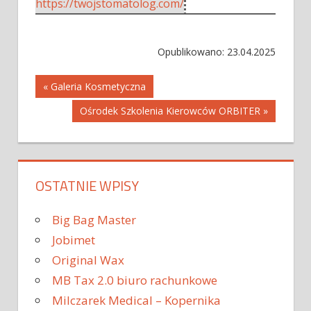
https://twojstomatolog.com/
Opublikowano: 23.04.2025
Nawigacja
« Galeria Kosmetyczna
Ośrodek Szkolenia Kierowców ORBITER »
wpisu
OSTATNIE WPISY
Big Bag Master
Jobimet
Original Wax
MB Tax 2.0 biuro rachunkowe
Milczarek Medical – Kopernika