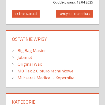
Opublikowano: 18.04.2025
Nawigacja
« Clinic Natural
Dentysta Trzcianka »
wpisu
OSTATNIE WPISY
Big Bag Master
Jobimet
Original Wax
MB Tax 2.0 biuro rachunkowe
Milczarek Medical – Kopernika
KATEGORIE