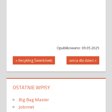
Opublikowano: 09.05.2025
Nawigacja
« Recykling Świerkówki
serca dla dzieci »
wpisu
OSTATNIE WPISY
Big Bag Master
Jobimet