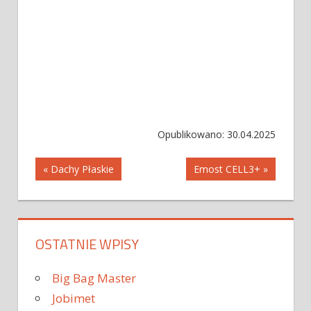
Opublikowano: 30.04.2025
Nawigacja
« Dachy Płaskie
Emost CELL3+ »
wpisu
OSTATNIE WPISY
Big Bag Master
Jobimet