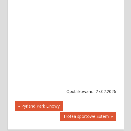
Opublikowano: 27.02.2026
Nawigacja
« Pyrland Park Linowy
Trofea sportowe Sutemi »
wpisu