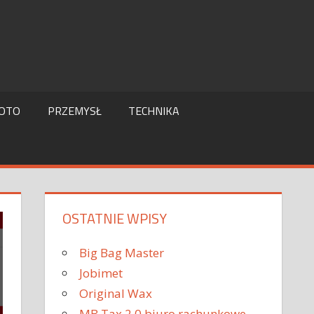
OTO
PRZEMYSŁ
TECHNIKA
OSTATNIE WPISY
Big Bag Master
Jobimet
Original Wax
MB Tax 2.0 biuro rachunkowe