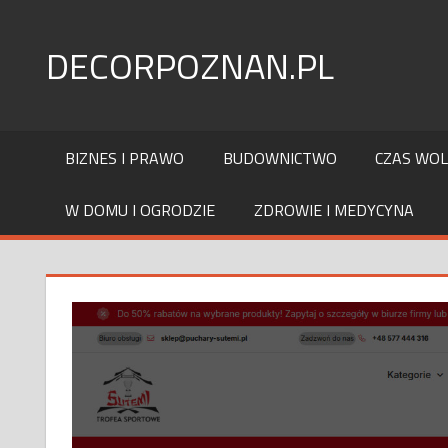
Skip
to
DECORPOZNAN.PL
content
BIZNES I PRAWO
BUDOWNICTWO
CZAS WO
W DOMU I OGRODZIE
ZDROWIE I MEDYCYNA