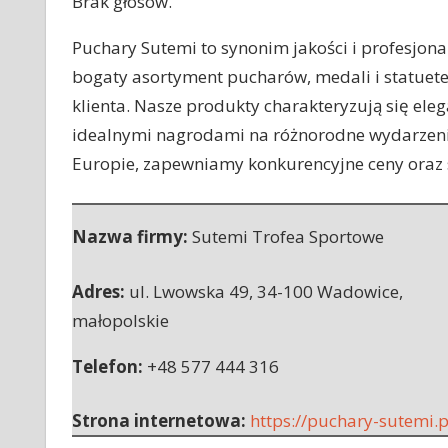
Brak głosów.
Puchary Sutemi to synonim jakości i profesjon
bogaty asortyment pucharów, medali i statuete
klienta. Nasze produkty charakteryzują się el
idealnymi nagrodami na różnorodne wydarzenia. 
Europie, zapewniamy konkurencyjne ceny oraz sz
Nazwa firmy:
Sutemi Trofea Sportowe
Adres:
ul. Lwowska 49
,
34-100 Wadowice
,
małopolskie
Telefon:
+48 577 444 316
Strona internetowa:
https://puchary-sutemi.p