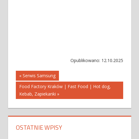
Opublikowano: 12.10.2025
Nawigacja
« Serwis Samsung
Food Factory Kraków | Fast Food | Hot dog,
wpisu
Kebab, Zapiekanki »
OSTATNIE WPISY