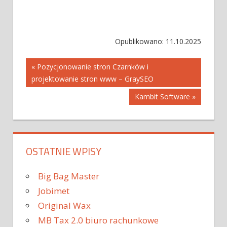
Opublikowano: 11.10.2025
Nawigacja
« Pozycjonowanie stron Czarnków i
projektowanie stron www – GraySEO
wpisu
Kambit Software »
OSTATNIE WPISY
Big Bag Master
Jobimet
Original Wax
MB Tax 2.0 biuro rachunkowe