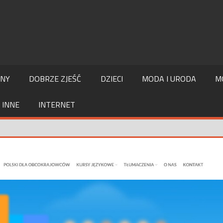
LNY
DOBRZE ZJEŚĆ
DZIECI
MODA I URODA
M
INNE
INTERNET