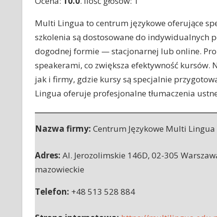
Ocena:
10.0
. Ilość głosów: 1
Multi Lingua to centrum językowe oferujące sp
szkolenia są dostosowane do indywidualnych po
dogodnej formie — stacjonarnej lub online. Pr
speakerami, co zwiększa efektywność kursów. 
jak i firmy, gdzie kursy są specjalnie przygot
Lingua oferuje profesjonalne tłumaczenia ustne
Nazwa firmy:
Centrum Językowe Multi Lingua
Adres:
Al. Jerozolimskie 146D
,
02-305 Warszaw
mazowieckie
Telefon:
+48 513 528 884