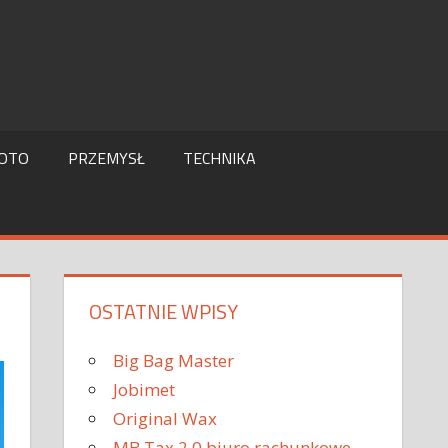
OTO
PRZEMYSŁ
TECHNIKA
OSTATNIE WPISY
Big Bag Master
Jobimet
Original Wax
MB Tax 2.0 biuro rachunkowe