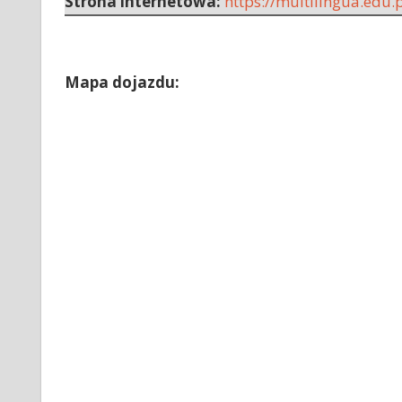
Strona internetowa:
https://multilingua.edu.p
Mapa dojazdu: