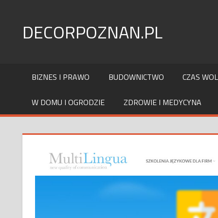
Skip
to
DECORPOZNAN.PL
content
BIZNES I PRAWO
BUDOWNICTWO
CZAS WO
W DOMU I OGRODZIE
ZDROWIE I MEDYCYNA