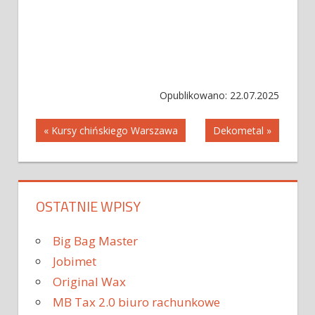
Opublikowano: 22.07.2025
Nawigacja
« Kursy chińskiego Warszawa
Dekometal »
wpisu
OSTATNIE WPISY
Big Bag Master
Jobimet
Original Wax
MB Tax 2.0 biuro rachunkowe