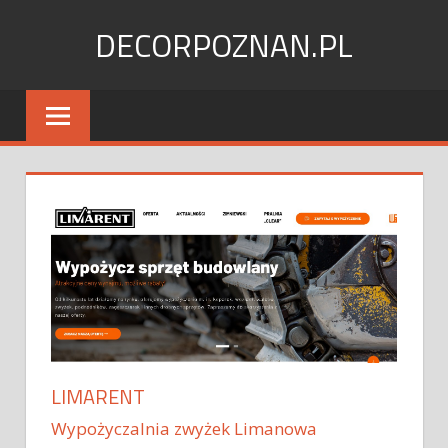
Skip
DECORPOZNAN.PL
to
content
LIMARENT
Wypożyczalnia zwyżek Limanowa