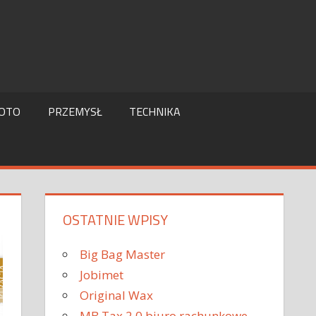
OTO
PRZEMYSŁ
TECHNIKA
OSTATNIE WPISY
Big Bag Master
Jobimet
Original Wax
MB Tax 2.0 biuro rachunkowe