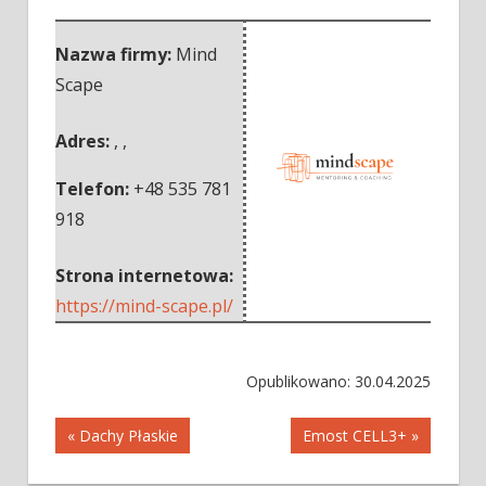
Nazwa firmy:
Mind
Scape
Adres:
,
,
Telefon:
+48 535 781
918
Strona internetowa:
https://mind-scape.pl/
Opublikowano: 30.04.2025
Nawigacja
« Dachy Płaskie
Emost CELL3+ »