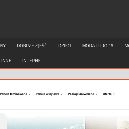
LNY
DOBRZE ZJEŚĆ
DZIECI
MODA I URODA
M
INNE
INTERNET