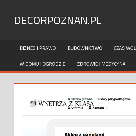
Skip
to
DECORPOZNAN.PL
content
BIZNES I PRAWO
BUDOWNICTWO
CZAS WO
W DOMU I OGRODZIE
ZDROWIE I MEDYCYNA