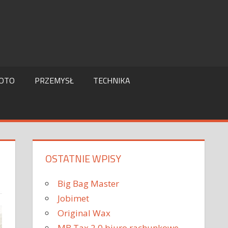
OTO
PRZEMYSŁ
TECHNIKA
OSTATNIE WPISY
Big Bag Master
Jobimet
Original Wax
MB Tax 2.0 biuro rachunkowe