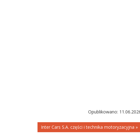
Opublikowano: 11.06.202
Inter Cars S.A. części i technika motoryzacyjna »