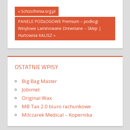
Nawigacja
« Schizofrenia.org.pl
PANELE PODŁOGOWE Premium – podłogi
wpisu
Winylowe Laminowane Drewniane – Sklep |
Hurtownia KALISZ »
OSTATNIE WPISY
Big Bag Master
Jobimet
Original Wax
MB Tax 2.0 biuro rachunkowe
Milczarek Medical – Kopernika