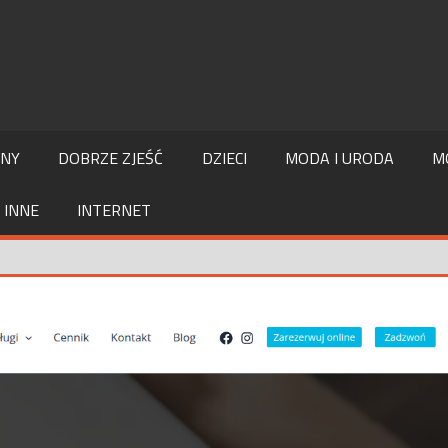
LNY
DOBRZE ZJEŚĆ
DZIECI
MODA I URODA
M
INNE
INTERNET