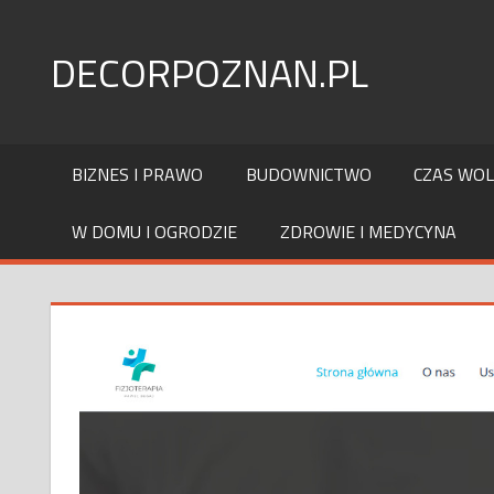
Skip
to
DECORPOZNAN.PL
content
BIZNES I PRAWO
BUDOWNICTWO
CZAS WO
W DOMU I OGRODZIE
ZDROWIE I MEDYCYNA