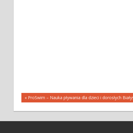
Nawigacja
« ProSwim – Nauka pływania dla dzieci i dorosłych Biały
wpisu