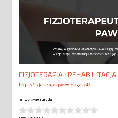
FIZJOTERAPIA I REHABILITACJ
https://fizjoterapiapawelbugaj.pl/
Zdrowie i uroda