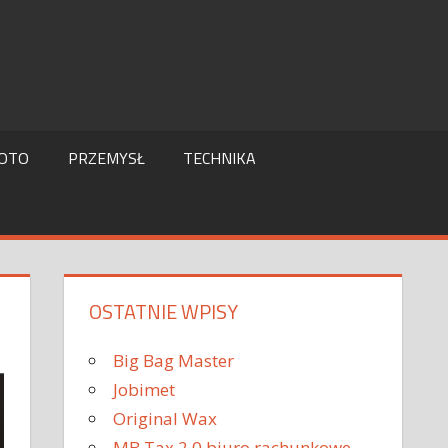
OTO
PRZEMYSŁ
TECHNIKA
OSTATNIE WPISY
Big Bag Master
Jobimet
Original Wax
MB Tax 2.0 biuro rachunkowe