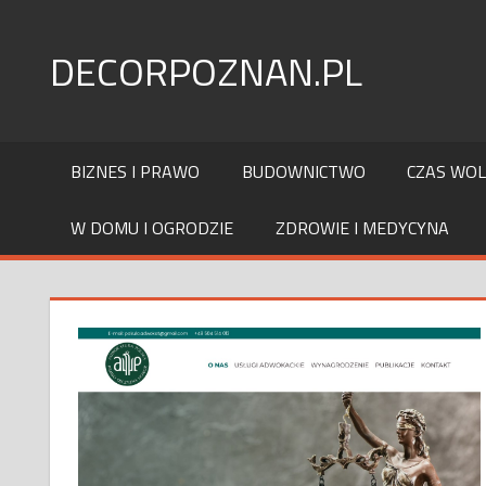
Skip
to
DECORPOZNAN.PL
content
BIZNES I PRAWO
BUDOWNICTWO
CZAS WO
W DOMU I OGRODZIE
ZDROWIE I MEDYCYNA