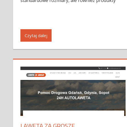
standardowe rozmiary, ale również produkty
Czytaj dalej
LAWETA ZA GROSZE