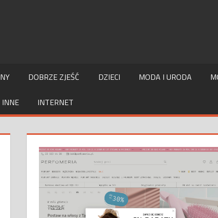
LNY
DOBRZE ZJEŚĆ
DZIECI
MODA I URODA
M
INNE
INTERNET