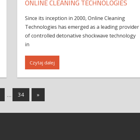
ONLINE CLEANING TECHNOLOGIES
Since its inception in 2000, Online Cleaning
Technologies has emerged as a leading provider
of controlled detonative shockwave technology
in
Czytaj dalej
…
34
»