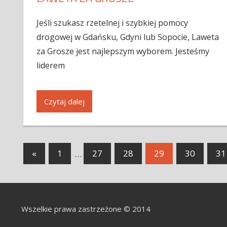
Jeśli szukasz rzetelnej i szybkiej pomocy
drogowej w Gdańsku, Gdyni lub Sopocie, Laweta
za Grosze jest najlepszym wyborem. Jesteśmy
liderem
Czytaj dalej
«
1
…
27
28
29
30
31
Wszelkie prawa zastrzeżone © 2014